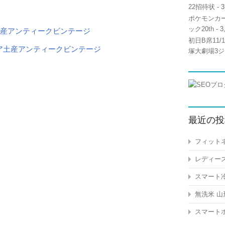
22招待状
- 3
ポケモンカー
ック20th
- 3
土産アンティークビンテージ
初日B席11
塚大劇場3ジ
最近の投
フィットネ
レディース
スマート冷
無洗米 山
スマートホ