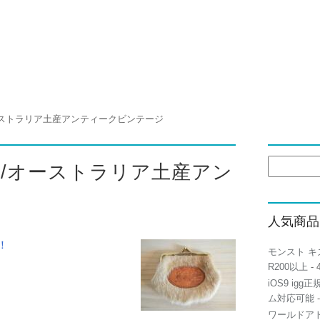
ーストラリア土産アンティークビンテージ
検
れ/オーストラリア土産アン
索:
人気商品
！
モンスト キ
R200以上
- 
iOS9 igg
ム対応可能
-
ワールドアト