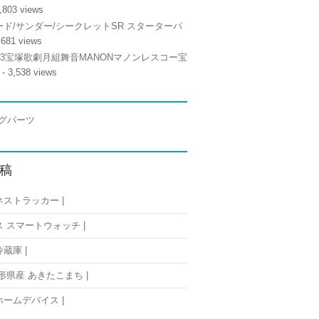
,803 views
ド/サンダー/シークレットSR スターターパ
,681 views
/13宝塚歌劇月組舞音MANONマノンレスコー宝
- 3,538 views
稿
ストラッカー |
 スマートウォッチ |
蔵庫 |
形県産 あきたこまち |
ームデバイス |