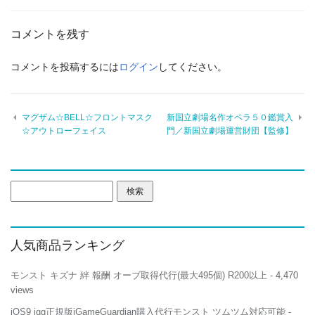
コメントを残す
コメントを投稿するには
ログイン
してください。
マグザム☆BELL☆フロントマスク
新国立劇場名作オペラ５０鑑賞入
☆アウトローフェイス
門／新国立劇場運営財団【監修】
検
索:
人気商品ランキング
モンスト キズナ 絆 報酬 オーブ取得代行(最大495個) R200以上
- 4,470
views
iOS9 igg正規版iGameGuardian購入代行モンスト ツムツム対応可能
-