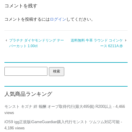
コメントを残す
コメントを投稿するには
ログイン
してください。
プラチナ ダイヤモンドリング テー
送料無料 牛革 ラウンド コインケ
パーカット 1.00ct
ース 6211A 赤
検
索:
人気商品ランキング
モンスト キズナ 絆 報酬 オーブ取得代行(最大495個) R200以上
- 4,466
views
iOS9 igg正規版iGameGuardian購入代行モンスト ツムツム対応可能
-
4,186 views