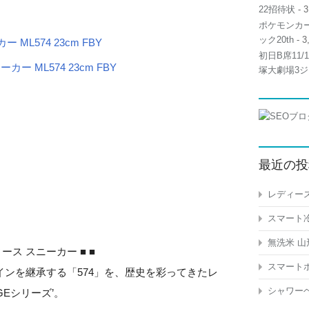
22招待状
- 3
ポケモンカー
ック20th
- 3
ML574 23cm FBY
初日B席11
塚大劇場3ジ
最近の投
レディース
スマート冷
無洗米 山
ディース スニーカー ■ ■
スマートホ
ンを継承する「574」を、歴史を彩ってきたレ
シャワーヘ
GEシリーズ’。