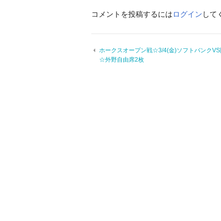
コメントを投稿するには
ログイン
して
ホークスオープン戦☆3/4(金)ソフトバンクV
☆外野自由席2枚