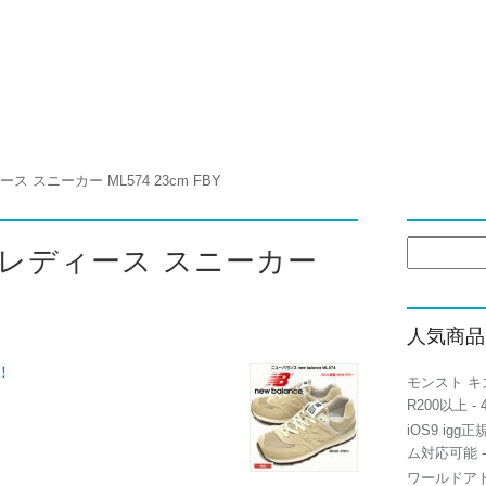
 スニーカー ML574 23cm FBY
検
 レディース スニーカー
索:
人気商品
！
モンスト キ
R200以上
- 
iOS9 igg
ム対応可能
-
ワールドアト