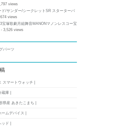
,797 views
ド/サンダー/シークレットSR スターターパ
,674 views
/13宝塚歌劇月組舞音MANONマノンレスコー宝
- 3,526 views
稿
 スマートウォッチ |
蔵庫 |
形県産 あきたこまち |
ームデバイス |
ッド |