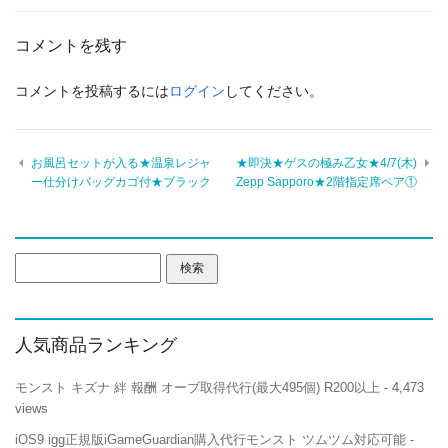
コメントを残す
コメントを投稿するには
ログイン
してください。
お風呂セットが入る★温泉レジャ
★即決★ゲスの極み乙女★4/7(木)
ー仕分けバッグカゴ付★ブラック
Zepp Sapporo★2階指定席ペア①
検
索:
人気商品ランキング
モンスト キズナ 絆 報酬 オーブ取得代行(最大495個) R200以上
- 4,473
views
iOS9 igg正規版iGameGuardian購入代行モンスト ツムツム対応可能
-