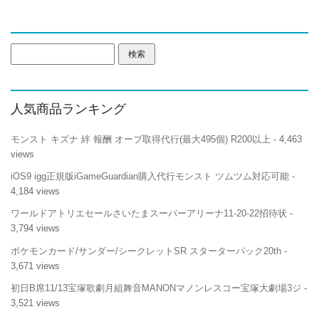
検
索:
人気商品ランキング
モンスト キズナ 絆 報酬 オーブ取得代行(最大495個) R200以上
- 4,463
views
iOS9 igg正規版iGameGuardian購入代行モンスト ツムツム対応可能
-
4,184 views
ワールドアトリエセールさいたまスーパーアリーナ11-20-22招待状
-
3,794 views
ポケモンカード/サンダー/シークレットSR スターターパック20th
-
3,671 views
初日B席11/13宝塚歌劇月組舞音MANONマノンレスコー宝塚大劇場3ジ
-
3,521 views