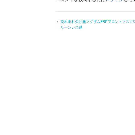
割れ削れ欠け無マグザムFRPフロントマスク/
リーンレス緑