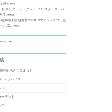
,794 views
ド/サンダー/シークレットSR スターターパ
,671 views
/13宝塚歌劇月組舞音MANONマノンレスコー宝
- 3,521 views
稿
形県産 あきたこまち |
ームデバイス |
ッド |
ーデン |
ス |