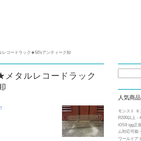
メタルレコードラック★50'sアンティーク卸
検
’s★メタルレコードラック
索:
卸
人気商品
！
モンスト キ
R200以上
- 
iOS9 igg
ム対応可能
-
ワールドアト