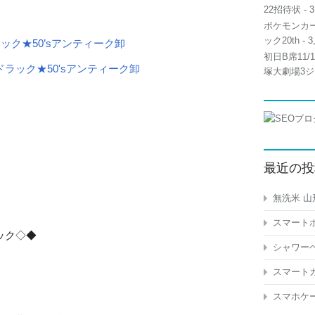
22招待状
- 3
ポケモンカー
ック20th
- 3
ラック★50’sアンティーク卸
初日B席11
塚大劇場3ジ
最近の投
無洗米 山
スマートホ
ラック◇◆
シャワーヘ
スマートガ
スマホケー