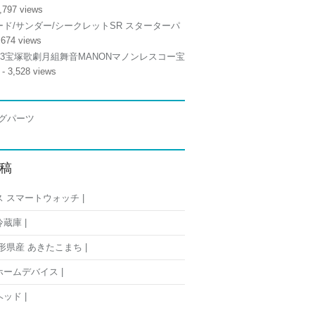
,797 views
ド/サンダー/シークレットSR スターターパ
,674 views
/13宝塚歌劇月組舞音MANONマノンレスコー宝
- 3,528 views
稿
 スマートウォッチ |
蔵庫 |
形県産 あきたこまち |
ームデバイス |
ッド |