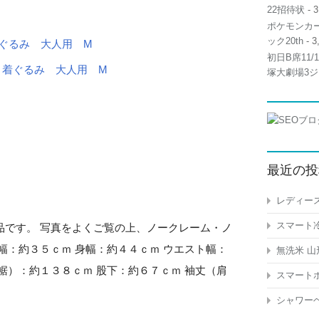
22招待状
- 3
ポケモンカー
ック20th
- 3
着ぐるみ 大人用 M
初日B席11
塚大劇場3ジ
最近の投
レディース
スマート冷
品です。 写真をよくご覧の上、ノークレーム・ノ
幅：約３５ｃｍ 身幅：約４４ｃｍ ウエスト幅：
無洗米 山
裾）：約１３８ｃｍ 股下：約６７ｃｍ 袖丈（肩
スマートホ
シャワーヘ