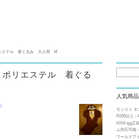
ポリエステル 着ぐるみ 大人用 M
検
ニー ポリエステル 着ぐる
索:
人気商品
！
モンスト キ
R200以上
- 
iOS9 igg
ム対応可能
-
ワールドアト