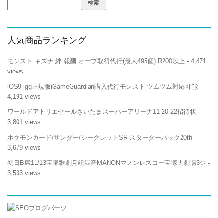
検
索:
人気商品ランキング
モンスト キズナ 絆 報酬 オーブ取得代行(最大495個) R200以上
- 4,471
views
iOS9 igg正規版iGameGuardian購入代行モンスト ツムツム対応可能
-
4,191 views
ワールドアトリエセールさいたまスーパーアリーナ11-20-22招待状
-
3,801 views
ポケモンカード/サンダー/シークレットSR スターターパック20th
-
3,679 views
初日B席11/13宝塚歌劇月組舞音MANONマノンレスコー宝塚大劇場3ジ
-
3,533 views