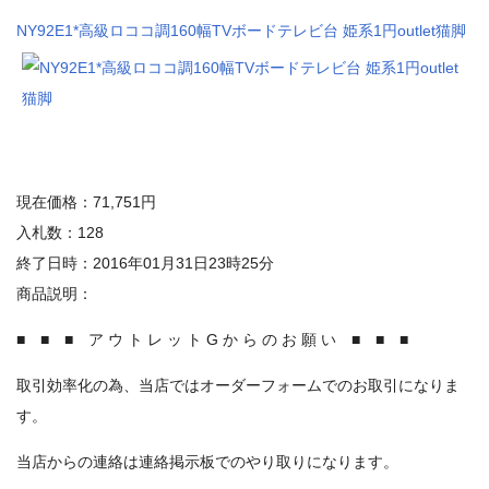
NY92E1*高級ロココ調160幅TVボードテレビ台 姫系1円outlet猫脚
現在価格：71,751円
入札数：128
終了日時：2016年01月31日23時25分
商品説明：
■ ■ ■ ア ウ ト レ ッ ト G か ら の お 願 い ■ ■ ■
取引効率化の為、当店ではオーダーフォームでのお取引になりま
す。
当店からの連絡は連絡掲示板でのやり取りになります。