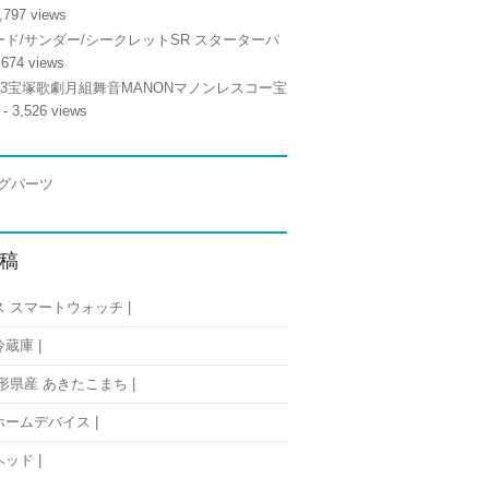
,797 views
ド/サンダー/シークレットSR スターターパ
,674 views
/13宝塚歌劇月組舞音MANONマノンレスコー宝
- 3,526 views
稿
 スマートウォッチ |
蔵庫 |
形県産 あきたこまち |
ームデバイス |
ッド |