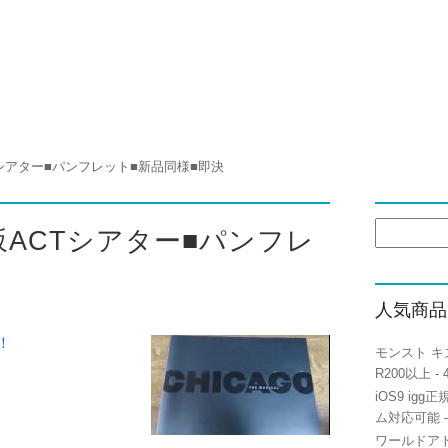
ACTシアター■パンフレット■新品同様■即決
検
3赤坂ACTシアター■パンフレ
索:
人気商品
！
モンスト キ
R200以上
- 
iOS9 igg
ム対応可能
-
ワールドアト