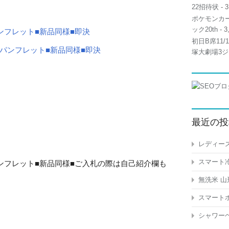
22招待状
- 3
ポケモンカー
ック20th
- 3
■パンフレット■新品同様■即決
初日B席11
塚大劇場3ジ
最近の投
レディース
スマート冷
ー■パンフレット■新品同様■ご入札の際は自己紹介欄も
無洗米 山
スマートホ
シャワーヘ