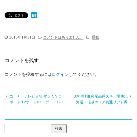
2016年1月31日
コメントはありません。
通販
コメントを残す
コメントを投稿するには
ログイン
してください。
コーナーテレビ台/ルマンＡＶロー
送料無料!! 斑尾高原スキー場他北
ボード/TVボード/ローボード120
海道・信越エリア共通リフト券
検
索: