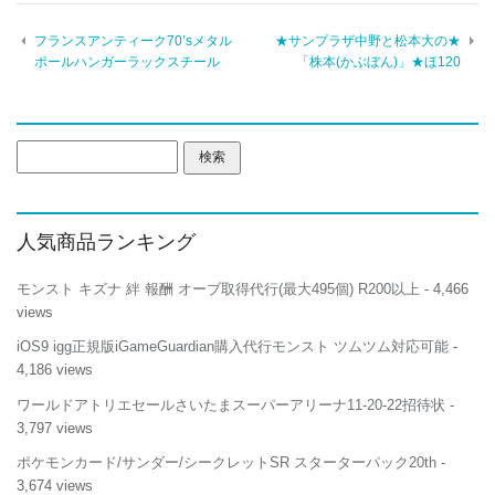
フランスアンティーク70’sメタル
★サンプラザ中野と松本大の★
ポールハンガーラックスチール
「株本(かぶぼん)」★ほ120
検
索:
人気商品ランキング
モンスト キズナ 絆 報酬 オーブ取得代行(最大495個) R200以上
- 4,466
views
iOS9 igg正規版iGameGuardian購入代行モンスト ツムツム対応可能
-
4,186 views
ワールドアトリエセールさいたまスーパーアリーナ11-20-22招待状
-
3,797 views
ポケモンカード/サンダー/シークレットSR スターターパック20th
-
3,674 views