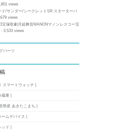
,801 views
ド/サンダー/シークレットSR スターターパ
,679 views
/13宝塚歌劇月組舞音MANONマノンレスコー宝
- 3,533 views
稿
 スマートウォッチ |
蔵庫 |
形県産 あきたこまち |
ームデバイス |
ッド |