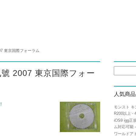
2007 東京国際フォーラム
検
ス九號 2007 東京国際フォー
索:
人気商品
！
モンスト キ
R200以上
- 
iOS9 igg
ム対応可能
-
ワールドアト