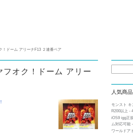
フオク！ドーム アリーナF13 ２連番ペア
検
 福岡ヤフオク！ドーム アリー
索:
人気商品
！
モンスト キ
R200以上
- 
iOS9 igg
ム対応可能
-
ワールドアト