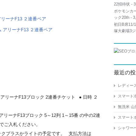
22招待状
- 3
ポケモンカー
ック20th
- 3
 アリーナF13 ２連番ペア
初日B席11
塚大劇場3ジ
最近の投
レディース
スマート冷
ーム アリーナF13ブロック 2連番チケット ● 日時 ２
無洗米 山
アリーナF13ブロック 5～12列 1～15番 の中の2連
スマートホ
１でご入札ください。
シャワーヘ
ックプラスかライトの予定です。 支払方法は