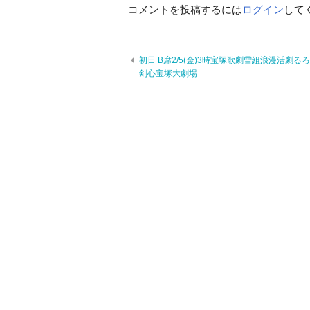
コメントを投稿するには
ログイン
して
初日 B席2/5(金)3時宝塚歌劇雪組浪漫活劇る
剣心宝塚大劇場