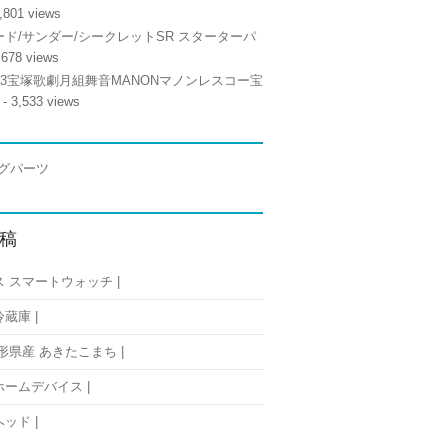
,801 views
ド/サンダー/シークレットSR スターターパ
,678 views
/13宝塚歌劇月組舞音MANONマノンレスコー宝
- 3,533 views
稿
 スマートウォッチ |
蔵庫 |
形県産 あきたこまち |
ームデバイス |
ッド |