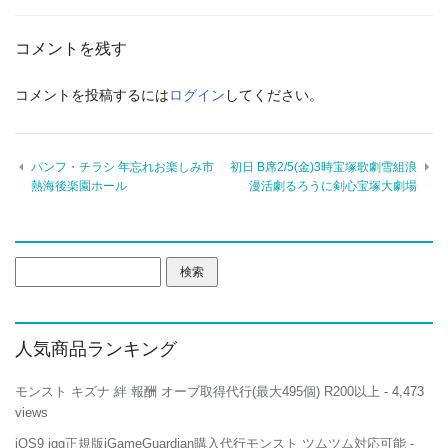
コメントを残す
コメントを投稿するには
ログイン
してください。
パンフ・チラシ 年忘れお楽しみ市
初日 B席2/5(金)3時宝塚歌劇雪組浪
熱海後楽園ホール
漫活劇るろうに剣心宝塚大劇場
検
索:
人気商品ランキング
モンスト キズナ 絆 報酬 オーブ取得代行(最大495個) R200以上
- 4,473
views
iOS9 igg正規版iGameGuardian購入代行モンスト ツムツム対応可能
-