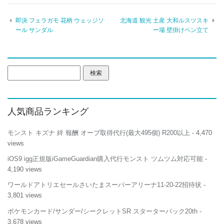
即決 フェラガモ 花柄 ウェッジソ
北海道 観光 土産 大和ルスツスキ
ール サンダル
ー場 壁掛けペン立て
検
索:
人気商品ランキング
モンスト キズナ 絆 報酬 オーブ取得代行(最大495個) R200以上
- 4,470
views
iOS9 igg正規版iGameGuardian購入代行モンスト ツムツム対応可能
-
4,190 views
ワールドアトリエセールさいたまスーパーアリーナ11-20-22招待状
-
3,801 views
ポケモンカード/サンダー/シークレットSR スターターパック20th
-
3,678 views