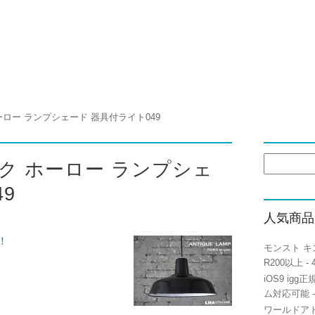
ロー ランプシェード 器具付ライト049
検
ク ホーロー ランプシェ
索:
9
人気商品
！
モンスト キ
R200以上
- 
iOS9 igg
ム対応可能
-
ワールドアト