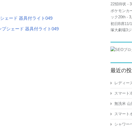
22招待状
- 3
ポケモンカー
ック20th
- 3
シェード 器具付ライト049
初日B席11
塚大劇場3ジ
最近の投
レディース
スマート冷
無洗米 山
スマートホ
シャワーヘ