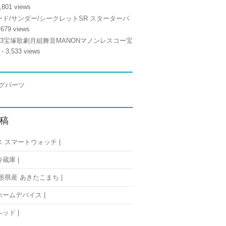
,801 views
ド/サンダー/シークレットSR スターターパ
,679 views
/13宝塚歌劇月組舞音MANONマノンレスコー宝
- 3,533 views
稿
 スマートウォッチ |
蔵庫 |
形県産 あきたこまち |
ームデバイス |
ッド |