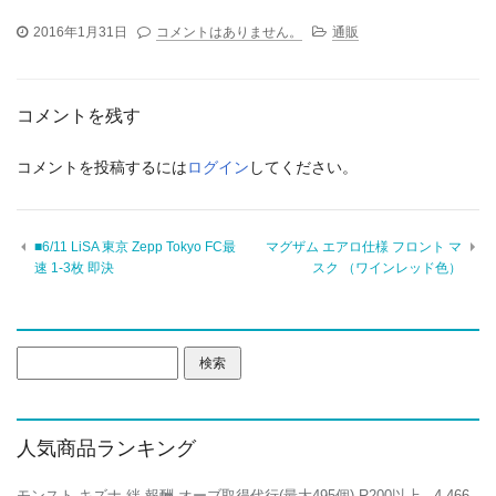
2016年1月31日
コメントはありません。
通販
コメントを残す
コメントを投稿するには
ログイン
してください。
■6/11 LiSA 東京 Zepp Tokyo FC最
マグザム エアロ仕様 フロント マ
速 1-3枚 即決
スク （ワインレッド色）
検
索:
人気商品ランキング
モンスト キズナ 絆 報酬 オーブ取得代行(最大495個) R200以上
- 4,466