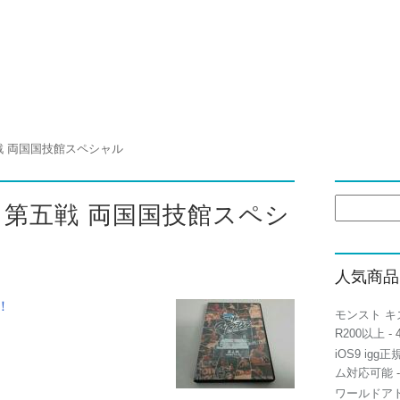
戦 両国国技館スペシャル
検
 第五戦 両国国技館スペシ
索:
人気商品
！
モンスト キ
R200以上
- 
iOS9 igg
ム対応可能
-
ワールドアト