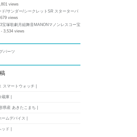
,801 views
ド/サンダー/シークレットSR スターターパ
,679 views
/13宝塚歌劇月組舞音MANONマノンレスコー宝
- 3,534 views
稿
 スマートウォッチ |
蔵庫 |
形県産 あきたこまち |
ームデバイス |
ッド |