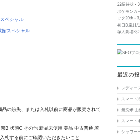
22招待状
- 3
ポケモンカー
ック20th
- 3
館スペシャル
初日B席11
塚大劇場3ジ
最近の投
レディース
スマート冷
商品の紛失、または入札以前に商品が販売されて
無洗米 山
スマートホ
態B 状態C その他 新品未使用 美品 中古普通 若
シャワーヘ
ご入札する前にご確認いただきたいこと