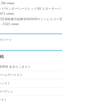
,794 views
ド/サンダー/シークレットSR スターターパ
,671 views
/13宝塚歌劇月組舞音MANONマノンレスコー宝
- 3,521 views
稿
形県産 あきたこまち |
ームデバイス |
ッド |
ーデン |
ス |