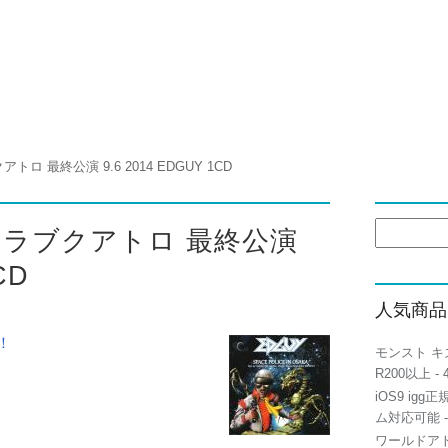
 最終公演 9.6 2014 EDGUY 1CD
検
クラブクアトロ 最終公演
索:
CD
人気商品
！
モンスト キ
R200以上
- 
iOS9 igg
ム対応可能
-
ワールドアト