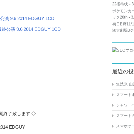
22招待状
- 3
ポケモンカー
ック20th
- 3
.6 2014 EDGUY 1CD
初日B席11
塚大劇場3ジ
最近の投
無洗米 山
スマートホ
シャワーヘ
期終了致します ◇
スマートガ
スマホケー
14 EDGUY