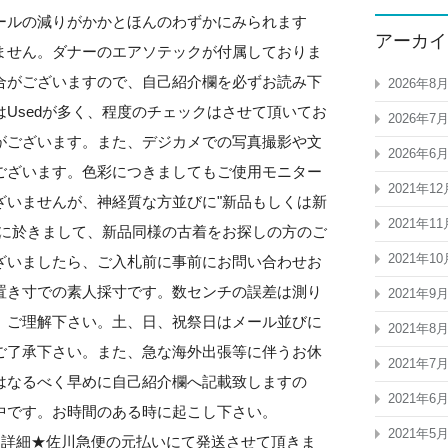
ールの減りがかかとほんのわずかにみられます
アーカイ
ません。ダナーのエアソテックが付属しておりま
合がございますので、自己紹介欄を必ずお読み下
2026年8
Usedが多く、程度のチェックはさせて頂いてお
2026年7
がございます。また、デジカメでの写真撮影や文
2026年6
ございます。色彩につきましてもご使用モニター
2021年12
ざいませんが、神経質な方並びに"新品もしくは新
2021年11
品に於きまして、新品同様の古着をお探しの方のご
2021年10
ざいましたら、ご入札前に事前にお問い合わせお
置き寸での素人採寸です。数センチの誤差は測り
2021年9
、ご理解下さい。土、日、祝祭日はメール並びに
2021年8
ご了承下さい。また、急な海外出張等に伴うお休
2021年7
はなるべく早めに自己紹介欄へ記載致しますの
2021年6
公開中です。お時間のある時に起こし下さい。
2021年5
tommysjp★発送詳細★佐川急便の元払いにて発送させて頂きま