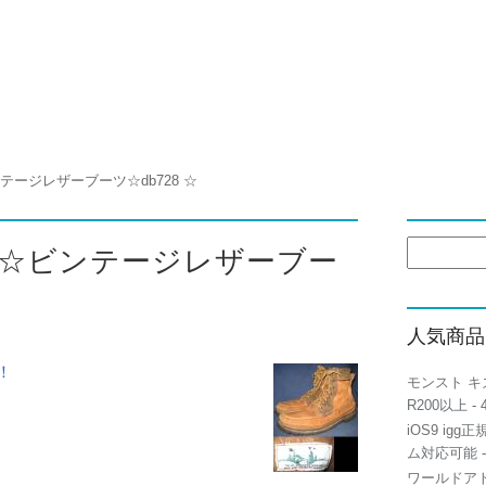
ージレザーブーツ☆db728 ☆
検
☆ビンテージレザーブー
索:
人気商品
！
モンスト キ
R200以上
- 
iOS9 igg
ム対応可能
-
ワールドアト