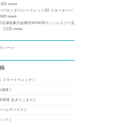
,802 views
ド/サンダー/シークレットSR スターターパ
,680 views
/13宝塚歌劇月組舞音MANONマノンレスコー宝
- 3,535 views
稿
 スマートウォッチ |
蔵庫 |
形県産 あきたこまち |
ームデバイス |
ッド |