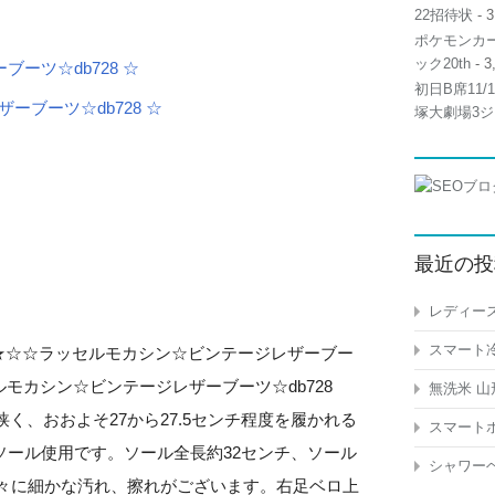
22招待状
- 3
ポケモンカー
ック20th
- 3
ーツ☆db728 ☆
初日B席11
塚大劇場3ジ
最近の投
レディース
スマート冷
oco Soft ★☆☆ラッセルモカシン☆ビンテージレザーブー
ルモカシン☆ビンテージレザーブーツ☆db728
無洗米 山
狭く、おおよそ27から27.5センチ程度を履かれる
スマートホ
ソール使用です。ソール全長約32センチ、ソール
シャワーヘ
、所々に細かな汚れ、擦れがございます。右足ベロ上