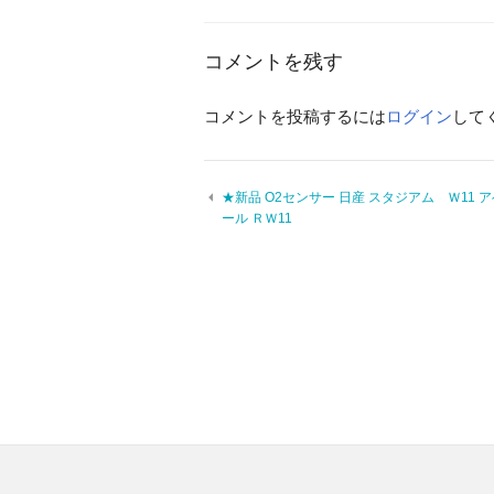
コメントを残す
コメントを投稿するには
ログイン
して
★新品 O2センサー 日産 スタジアム Ｗ11 
ール ＲＷ11