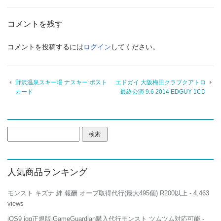
コメントを残す
コメントを投稿するには
ログイン
してください。
野沢温泉スキー場 ナスキー ポスト
エドガイ 大阪梅田クラブクアトロ
カード
最終公演 9.6 2014 EDGUY 1CD
検
索:
人気商品ランキング
モンスト キズナ 絆 報酬 オーブ取得代行(最大495個) R200以上
- 4,463
views
iOS9 igg正規版iGameGuardian購入代行モンスト ツムツム対応可能
-