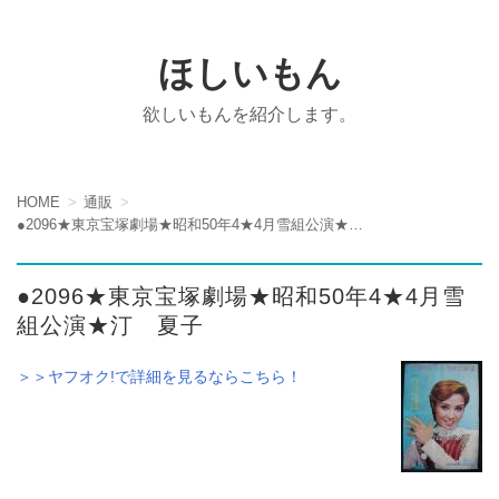
ほしいもん
欲しいもんを紹介します。
HOME
通販
●2096★東京宝塚劇場★昭和50年4★4月雪組公演★汀 夏子
●2096★東京宝塚劇場★昭和50年4★4月雪
組公演★汀 夏子
＞＞ヤフオク!で詳細を見るならこちら！