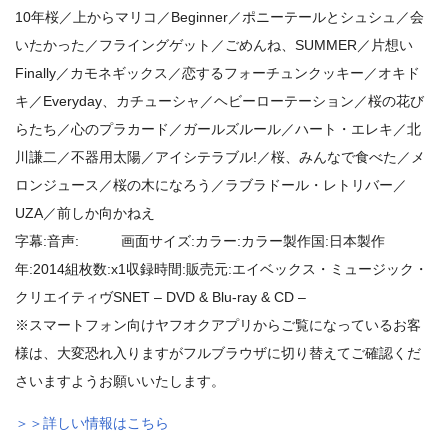
10年桜／上からマリコ／Beginner／ポニーテールとシュシュ／会
いたかった／フライングゲット／ごめんね、SUMMER／片想い
Finally／カモネギックス／恋するフォーチュンクッキー／オキド
キ／Everyday、カチューシャ／ヘビーローテーション／桜の花び
らたち／心のプラカード／ガールズルール／ハート・エレキ／北
川謙二／不器用太陽／アイシテラブル!／桜、みんなで食べた／メ
ロンジュース／桜の木になろう／ラブラドール・レトリバー／
UZA／前しか向かねえ
字幕:音声: 画面サイズ:カラー:カラー製作国:日本製作
年:2014組枚数:x1収録時間:販売元:エイベックス・ミュージック・
クリエイティヴSNET – DVD & Blu-ray & CD –
※スマートフォン向けヤフオクアプリからご覧になっているお客
様は、大変恐れ入りますがフルブラウザに切り替えてご確認くだ
さいますようお願いいたします。
＞＞詳しい情報はこちら