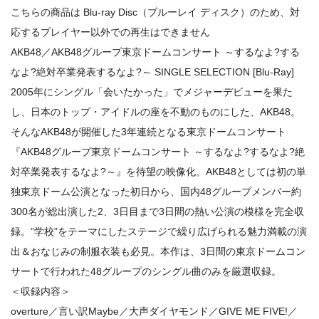
こちらの商品は Blu-ray Disc（ブルーレイ ディスク）のため、対
応するプレイヤー以外での再生はできません
AKB48／AKB48グループ東京ドームコンサート ～するなよ?する
なよ?絶対卒業発表するなよ?～ SINGLE SELECTION [Blu-Ray]
2005年にシングル「会いたかった」でメジャーデビューを果た
し、日本のトップ・アイドルの座を不動のものにした、AKB48。
そんなAKB48が開催した3年連続となる東京ドームコンサート
『AKB48グループ東京ドームコンサート ～するなよ?するなよ?絶
対卒業発表するなよ?～』を待望の映像化。AKB48としては初の単
独東京ドーム公演となった初日から、国内48グループメンバー約
300名が総出演した2、3日目まで3日間の熱い公演の模様を完全収
録。”学校”をテーマにしたステージで繰り広げられる魅力満載の演
出＆おなじみの制服衣装も必見。本作は、3日間の東京ドームコン
サートで行われた48グループのシングル曲のみを厳選収録。
＜収録内容＞
overture／言い訳Maybe／大声ダイヤモンド／GIVE ME FIVE!／