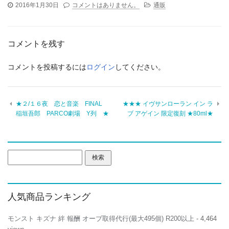
2016年1月30日
コメントはありません。
通販
コメントを残す
コメントを投稿するには
ログイン
してください。
★２/１６夜 恋と音楽 FINAL
★★★ イヴサンローラン イン ラ
稲垣吾郎 PARCO劇場 Y列 ★
ブ アゲイン 限定復刻 ★80ml★
検
索:
人気商品ランキング
モンスト キズナ 絆 報酬 オーブ取得代行(最大495個) R200以上
- 4,464