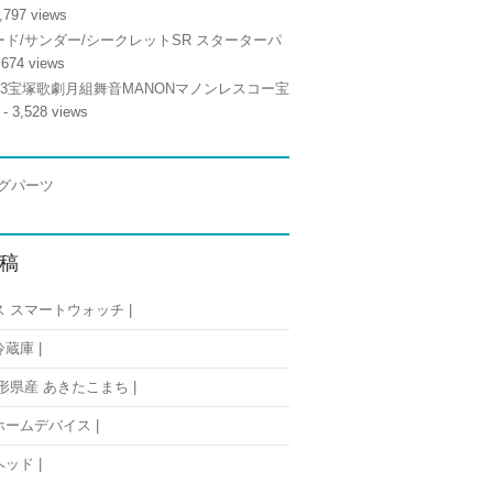
,797 views
ド/サンダー/シークレットSR スターターパ
,674 views
/13宝塚歌劇月組舞音MANONマノンレスコー宝
- 3,528 views
稿
 スマートウォッチ |
蔵庫 |
形県産 あきたこまち |
ームデバイス |
ッド |