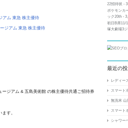
22招待状
- 3
ポケモンカー
ック20th
- 3
ージアム 東急 株主優待
初日B席11
塚大劇場3ジ
最近の投
レディース
スマート冷
ミュージアム & 五島美術館 の株主優待共通ご招待券
無洗米 山
スマートホ
います。
シャワーヘ