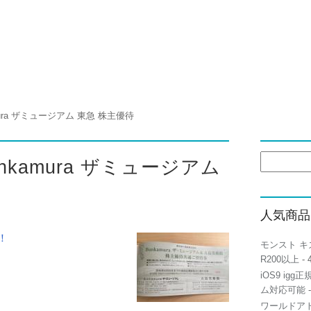
ura ザミュージアム 東急 株主優待
検
nkamura ザミュージアム
索:
人気商品
！
モンスト キ
R200以上
- 
iOS9 igg
ム対応可能
-
ワールドアト