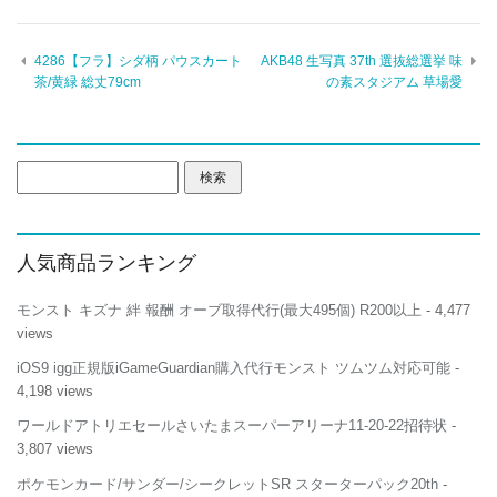
4286【フラ】シダ柄 パウスカート
AKB48 生写真 37th 選抜総選挙 味
茶/黄緑 総丈79cm
の素スタジアム 草場愛
検
索:
人気商品ランキング
モンスト キズナ 絆 報酬 オーブ取得代行(最大495個) R200以上
- 4,477
views
iOS9 igg正規版iGameGuardian購入代行モンスト ツムツム対応可能
-
4,198 views
ワールドアトリエセールさいたまスーパーアリーナ11-20-22招待状
-
3,807 views
ポケモンカード/サンダー/シークレットSR スターターパック20th
-