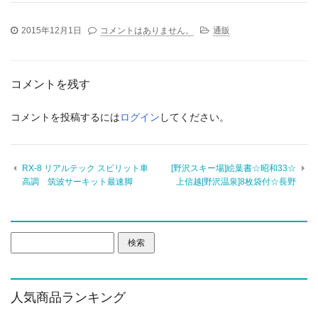
2015年12月1日
コメントはありません。
通販
コメントを残す
コメントを投稿するには
ログイン
してください。
RX-8 リアルテック スピリット車
[野沢スキー場]絵葉書☆昭和33☆
高調 筑波サーキット最速脚
上信越[野沢温泉]8枚袋付☆長野
検
索:
人気商品ランキング