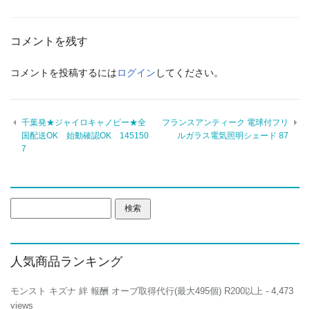
コメントを残す
コメントを投稿するには
ログイン
してください。
千葉発★ジャイロキャノピー★全
フランスアンティーク 電球付フリ
国配送OK 始動確認OK 145150
ルガラス電気照明シェード 87
7
検
索:
人気商品ランキング
モンスト キズナ 絆 報酬 オーブ取得代行(最大495個) R200以上
- 4,473
views