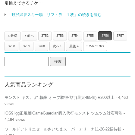
引換えできるチケ ‥‥
「野沢温泉スキー場 リフト券 １枚」の続きを読む
« 最初
‹ 前へ
3752
3753
3754
3755
3756
3757
3758
3759
3760
次へ ›
最後 »
3756 / 3763
検
索:
人気商品ランキング
モンスト キズナ 絆 報酬 オーブ取得代行(最大495個) R200以上
- 4,463
views
iOS9 igg正規版iGameGuardian購入代行モンスト ツムツム対応可能
-
4,184 views
ワールドアトリエセールさいたまスーパーアリーナ11-20-22招待状
-