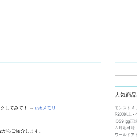
検
索:
人気商品
ックしてみて！ →
usbメモリ
モンスト キ
R200以上
- 
。
iOS9 igg
ム対応可能
-
ながらご紹介します。
ワールドアト