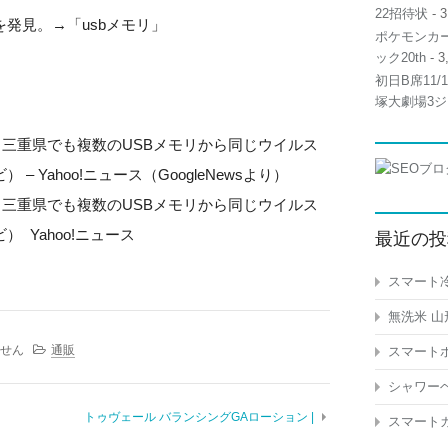
22招待状
- 3
発見。→「usbメモリ」
ポケモンカー
ック20th
- 3
初日B席11
塚大劇場3ジ
…三重県でも複数のUSBメモリから同じウイルス
 Yahoo!ニュース（GoogleNewsより）
…三重県でも複数のUSBメモリから同じウイルス
 Yahoo!ニュース
最近の投
スマート冷
無洗米 山
せん
通販
スマートホ
シャワーヘ
トゥヴェール バランシングGAローション |
スマートガ