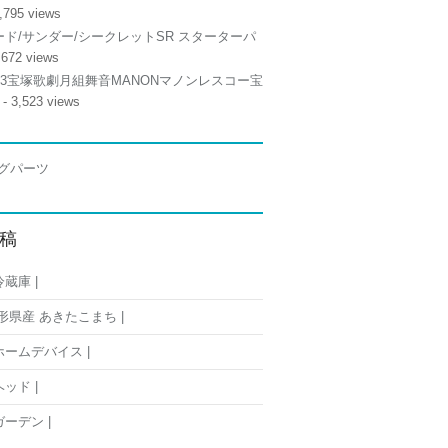
,795 views
ド/サンダー/シークレットSR スターターパ
,672 views
/13宝塚歌劇月組舞音MANONマノンレスコー宝
- 3,523 views
稿
蔵庫 |
形県産 あきたこまち |
ームデバイス |
ッド |
ーデン |