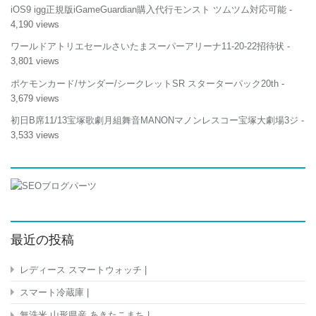
収
iOS9 igg正規版iGameGuardian購入代行モンスト ツムツム対応可能
-
納
4,190 views
ポ
ケ
ワールドアトリエセールさいたまスーパーアリーナ11-20-22招待状
-
ッ
3,801 views
ト
ホ
ポケモンカード/サンダー/シークレットSR スターターパック20th
-
ル
3,679 views
ダ
ー
初日B席11/13宝塚歌劇月組舞音MANONマノンレスコー宝塚大劇場3ジ
-
カ
3,533 views
ー
ド
収
納
etc
カ
ー
ド
最近の投稿
カ
ー
レディース スマートウォッチ |
ド
ホ
スマート冷蔵庫 |
ル
ダ
無洗米 山形県産 あきたこまち |