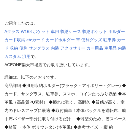
ご紹介したのは、
Aクラス W168 ポケット 車用 収納ケース 収納ポケット ホルダー
カード収納 etcカード カードホルダー 車 便利グッズ 駐車券 カー
ド 収納 便利 サングラス 内装 アクセサリー カー用品 車用品 内装
カスタム 汎用
で、
ACEONE楽天市場店でお取り扱いしています。
詳細は、以下のとおりです。
商品詳細 ◆汎用収納ホルダー(ブラック・アイボリー・グレー) ◆
カード、サングラス、駐車券、スマホ、コインたっぷり収納 ◆本
革風（高品質PU素材） ◆擦れに強く、高耐久 ◆質感が高く、室
内のドレスアップに最適 ◆取付簡単！本体バックルを運転席、助
手席バイザー部分に取り付けるだけ！ ◆薄型のため、省スペース
◆材質 ・本体 ポリウレタン(本革風) ◆参考サイズ ・縦 約