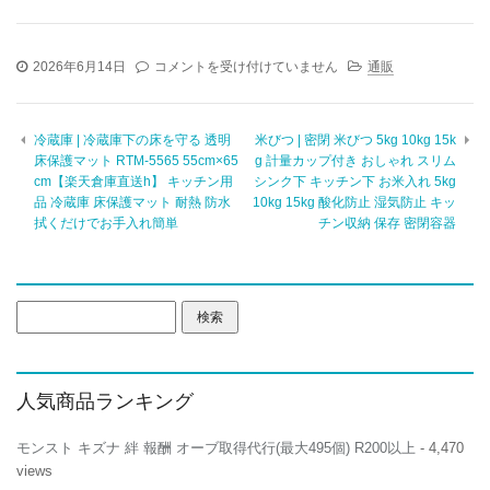
サ
2026年6月14日
コメントを受け付けていません
通販
ン
グ
ラ
冷蔵庫 | 冷蔵庫下の床を守る 透明
米びつ | 密閉 米びつ 5kg 10kg 15k
ス
床保護マット RTM-5565 55cm×65
g 計量カップ付き おしゃれ スリム
|
cm【楽天倉庫直送h】 キッチン用
シンク下 キッチン下 お米入れ 5kg
A
品 冷蔵庫 床保護マット 耐熱 防水
10kg 15kg 酸化防止 湿気防止 キッ
ク
拭くだけでお手入れ簡単
ラ
チン収納 保存 密閉容器
ス
W168
ポ
ケ
検
ッ
索:
ト
車
用
人気商品ランキング
収
納
ケ
モンスト キズナ 絆 報酬 オーブ取得代行(最大495個) R200以上
- 4,470
ー
views
ス