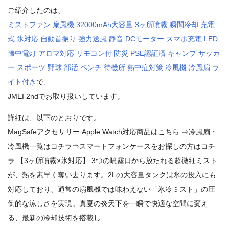
ご紹介したのは、
ミストファン 扇風機 32000mAh大容量 3ヶ所噴霧 瞬間冷却 充電
式 氷対応 自動首振り 強力送風 静音 DCモーター スマホ充電 LED
懐中電灯 アロマ対応 リモコン付 防災 PSE認証済 キャンプ サッカ
ー スポーツ 野球 部活 ベンチ 待機所 熱中症対策 冷風機 冷風扇 ラ
イト付き
で、
JMEI 2ndでお取り扱いしています。
詳細は、以下のとおりです。
MagSafeアクセサリー Apple Watch対応商品はこちら ⇒冷風扇・
冷風機一覧はコチラ⇒スマートフォンケースをお探しの方はコチ
ラ 【3ヶ所噴霧×氷対応】 3つの噴霧口から放たれる超微細ミスト
が、熱を素早く奪い去ります。2Lの大容量タンクは氷の投入にも
対応しており、通常の扇風機では味わえない「氷冷ミスト」の圧
倒的な涼しさを実現。真夏の炎天下を一瞬で快適な空間に変え
る、最新の冷却技術を搭載し