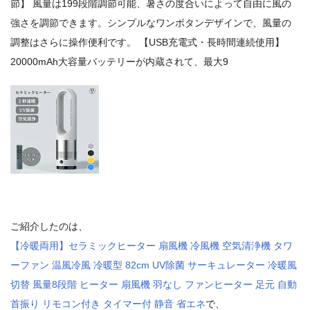
節】 風量は199段階調節可能、暑さの度合いによって自由に風の
強さを調節できます。シンプルなワンボタンデザインで、風量の
調整はさらに操作便利です。 【USB充電式・長時間連続使用】
20000mAh大容量バッテリーが内蔵されて、最大9
ご紹介したのは、
【冷暖両用】セラミックヒーター 扇風機 冷風機 空気清浄機 タワ
ーファン 温風冷風 冷暖型 82cm UV除菌 サーキュレーター 冷暖風
切替 風量8段階 ヒーター 扇風機 羽なし ファンヒーター 足元 自動
首振り リモコン付き タイマー付 静音 省エネ
で、