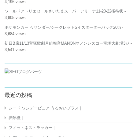
4,196 views
電
式
ワールドアトリエセールさいたまスーパーアリーナ11-20-22招待状
-
氷
3,805 views
対
応
ポケモンカード/サンダー/シークレットSR スターターパック20th
-
自
3,684 views
動
首
初日B席11/13宝塚歌劇月組舞音MANONマノンレスコー宝塚大劇場3ジ
-
振
3,541 views
り
強
力
送
風
静
音
DC
最近の投稿
モ
ー
シード ワンデーピュア うるおいプラス |
タ
ー
掃除機 |
ス
マ
フィットネストラッカー |
ホ
充