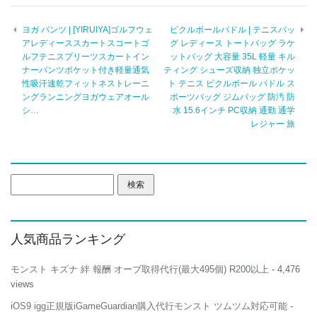
機
|
ヨガ パンツ | [YIRUIYA]ゴルフウェ
ピクルボールパドル | テニスバッ
ミ
アレディーススカートスコートゴ
グ レディース トートバッグ ラケ
ス
ルフテニスプリーツスカートイン
ットバッグ 大容量 35L 軽量 キル
ト
ナーパンツポケット付き軽量通気
ティング シューズ収納 独立ポケッ
フ
性吸汗速乾フィットネストレーニ
ァ
ト テニス ピクルボール パドル ス
ン
ングランニングヨガウェアオール
ポーツバッグ ジムバッグ 防汚 防
扇
シ…
水 15.6インチ PC収納 通勤 通学
風
レジャー 旅
機
32000mAh
大
容
検
量
索:
3
ヶ
所
噴
人気商品ランキング
霧
瞬
モンスト キズナ 絆 報酬 オーブ取得代行(最大495個) R200以上
- 4,476
間
views
冷
却
iOS9 igg正規版iGameGuardian購入代行モンスト ツムツム対応可能
-
充