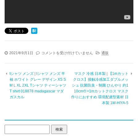
マ
2021年9月1日
コメントを受け付けていません
通販
ヌ
カ
ハ
tシャツ メンズ | tシャツ メンズ 半
マスク 冷感 日本製 | 【1mカット
ニ
袖 ホワイト グレー デザイン XS S
クロス】接触冷感加工ダブルメッ
ー
M L XL 2XL Tシャツ ティーシャツ
シュ 抗菌防臭・制菌 ひんやり 約1
|
T shirt 018878 madagascar マダ
10cm巾×1mカットクロス マスク
MIS
ガスカル
マ
作りにおすすめ 環境配慮型素材 日
ヌ
本製 1M-HIYA-5
カ
ハ
ニ
ー
検
UMF15+
索:
[代