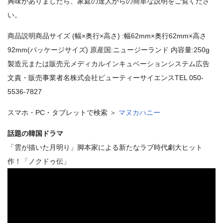
興味がありましたら、家庭の達人からの簡単な説明をご覧くださ
い。
商品説明商品サイズ (幅×奥行×高さ) :幅62mm×奥行62mm×高さ
92mm(パッケージサイズ) 原産国:ニュージーランド 内容量:250g
製造元または販売元メディカルインキュベーションシステム広告
文責・販売事業者名株式会社ビューティーサイエンスTEL 050-
5536-7827
スマホ・PC・タブレットで検索 ＞
マヌカハニー
話題の韓国ドラマ
「雲が描いた月明り」脚本家による新たなラブ時代劇大ヒット
作！「ノクドゥ伝」