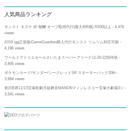
引
選
人気商品ランキング
択
不
可]
モンスト キズナ 絆 報酬 オーブ取得代行(最大495個) R200以上
- 4,476
は
views
iOS9 igg正規版iGameGuardian購入代行モンスト ツムツム対応可能
-
4,196 views
ワールドアトリエセールさいたまスーパーアリーナ11-20-22招待状
-
3,805 views
ポケモンカード/サンダー/シークレットSR スターターパック20th
-
3,684 views
初日B席11/13宝塚歌劇月組舞音MANONマノンレスコー宝塚大劇場3ジ
-
3,541 views