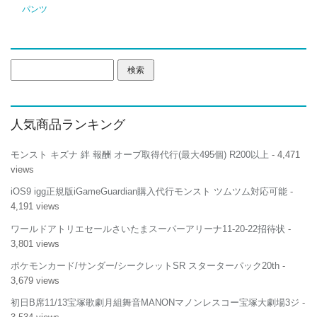
さ
パンツ
と
納
税】
【50
検
個
索:
限
定】
訳
人気商品ランキング
あ
り
お
モンスト キズナ 絆 報酬 オーブ取得代行(最大495個) R200以上
- 4,471
も
views
い
の
iOS9 igg正規版iGameGuardian購入代行モンスト ツムツム対応可能
-
フ
4,191 views
ラ
イ
ワールドアトリエセールさいたまスーパーアリーナ11-20-22招待状
-
パ
3,801 views
ン
20cm
ポケモンカード/サンダー/シークレットSR スターターパック20th
-
世
3,679 views
界
で
初日B席11/13宝塚歌劇月組舞音MANONマノンレスコー宝塚大劇場3ジ
-
一