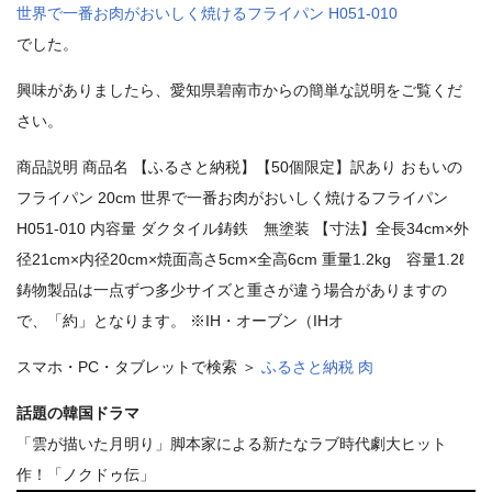
世界で一番お肉がおいしく焼けるフライパン H051-010
でした。
興味がありましたら、愛知県碧南市からの簡単な説明をご覧くだ
さい。
商品説明 商品名 【ふるさと納税】【50個限定】訳あり おもいの
フライパン 20cm 世界で一番お肉がおいしく焼けるフライパン
H051-010 内容量 ダクタイル鋳鉄 無塗装 【寸法】全長34cm×外
径21cm×内径20cm×焼面高さ5cm×全高6cm 重量1.2kg 容量1.2ℓ
鋳物製品は一点ずつ多少サイズと重さが違う場合がありますの
で、「約」となります。 ※IH・オーブン（IHオ
スマホ・PC・タブレットで検索 ＞
ふるさと納税 肉
話題の韓国ドラマ
「雲が描いた月明り」脚本家による新たなラブ時代劇大ヒット
作！「ノクドゥ伝」