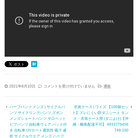
ふ
2021年8月10日
コメントを受け付けていません
通販
る
さ
と
ハーフパンツ メンズ | サイクルパ
衣装ケース | ワイズ 【100個セッ
納
ンツ サイクリングパンツ ズボン
ト】ズレにくい防ダニシート タン
税
メンズショートパンツ サロペット
ス・衣装ケース用 (ダニよけ)【沖
肉
ビブパンツ 自転車ウェア パッド付
縄・離島配達不可】 4933776456
|
き 自転車 UVカート通気性 吸汗 速
【ふ
749-100
る
乾 サイクルウエア メンズ ハーフ