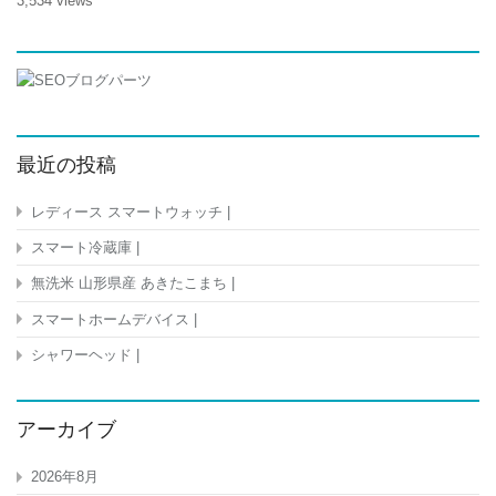
3,534 views
番
お
肉
が
お
い
し
く
最近の投稿
焼
け
レディース スマートウォッチ |
る
フ
スマート冷蔵庫 |
ラ
イ
無洗米 山形県産 あきたこまち |
パ
ン
スマートホームデバイス |
H051-
010
シャワーヘッド |
は
アーカイブ
2026年8月