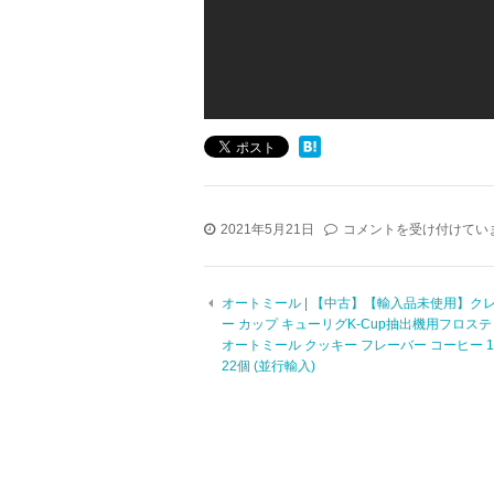
水
2021年5月21日
コメントを受け付けてい
筒
1
リ
オートミール | 【中古】【輸入品未使用】ク
ッ
ー カップ キューリグK-Cup抽出機用フロス
ト
オートミール クッキー フレーバー コーヒー 
ル
22個 (並行輸入)
|
FJbottle
1
リ
ッ
ト
ル