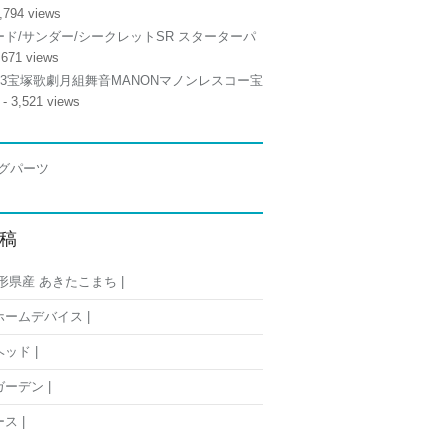
,794 views
ド/サンダー/シークレットSR スターターパ
,671 views
/13宝塚歌劇月組舞音MANONマノンレスコー宝
- 3,521 views
稿
形県産 あきたこまち |
ームデバイス |
ッド |
ーデン |
ス |