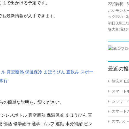
くまで出かける予定です。
22招待状
- 3
ポケモンカー
でも最新情報が入手できます。
ック20th
- 3
初日B席11
塚大劇場3ジ
最近の投
スボトル 真空断熱 保温保冷 まほうびん 直飲み スポー
学旅行
無洗米 山
スマートホ
シャワーヘ
Uからの簡単な説明をご覧ください。
スマートガ
 ステンレスボトル 真空断熱 保温保冷 まほうびん 直
スマホケー
 部活 修学旅行 通学 ゴルフ 運動 水分補給 ピン