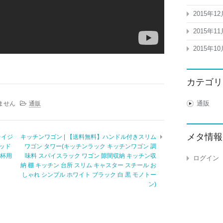
2015年12
2015年11
2015年10
カテゴリ
通販
ません
通販
メタ情報
レイジ
キッチンワゴン | 【送料無料】ハンドル付きスリム
テッド
ワゴン タワー(キッチンラック キッチンワゴン 調
1杯用
味料 スパイスラック ワゴン 隙間収納 キッチン収
ログイン
納 棚 キッチン 台所 スリム キャスター スチール お
しゃれ シンプル ホワイト ブラック 白 黒 モノトー
ン)