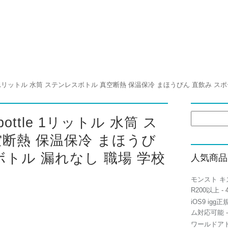
検
bottle 1リットル 水筒 ス
索:
断熱 保温保冷 まほうび
ボトル 漏れなし 職場 学校
人気商品
モンスト キ
R200以上
- 
iOS9 igg
ム対応可能
-
ワールドアト