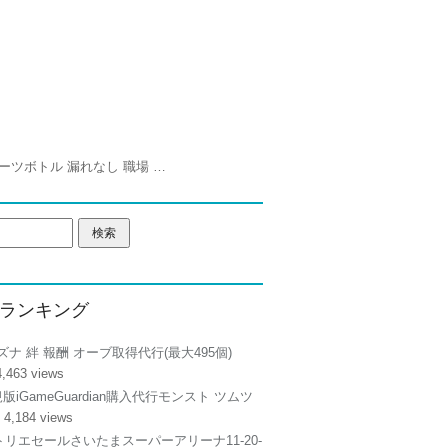
水筒 1リットル | FJbottle 1リットル 水筒 ステンレスボトル 真空断熱 保温保冷 まほうびん 直飲み スポーツボトル 漏れなし 職場 学校 部活 修学旅行
ランキング
ズナ 絆 報酬 オーブ取得代行(最大495個)
4,463 views
正規版iGameGuardian購入代行モンスト ツムツ
 4,184 views
リエセールさいたまスーパーアリーナ11-20-