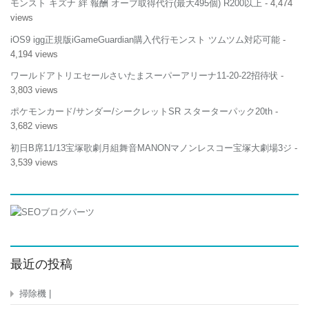
モンスト キズナ 絆 報酬 オーブ取得代行(最大495個) R200以上
- 4,474
ブ
views
ル
サ
iOS9 igg正規版iGameGuardian購入代行モンスト ツムツム対応可能
-
ン
4,194 views
ワ
サ
ワールドアトリエセールさいたまスーパーアリーナ11-20-22招待状
-
プ
3,803 views
ラ
イ
ポケモンカード/サンダー/シークレットSR スターターパック20th
-
BAG-
3,682 views
EXE11
は
初日B席11/13宝塚歌劇月組舞音MANONマノンレスコー宝塚大劇場3ジ
-
3,539 views
最近の投稿
掃除機 |