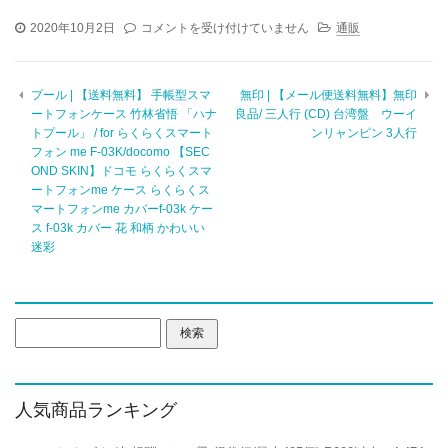
ビ
2020年10月2日
コメントを受け付けていません
通販
ジ
ネ
ス
プール | 【送料無料】 手帳型スマ
無印 | 【メール便送料無料】無印
バ
ートフォンケース 竹林省悟 「ハナ
良品/ 三人行 (CD) 台湾盤 ウーイ
ッ
トプール」 / for らくらくスマート
ンリャンピン 3人行
グ
フォン me F-03K/docomo 【SEC
|
OND SKIN】ドコモ らくらくスマ
エ
グ
ートフォンme ケース らくらくス
ゼ
マートフォンme カバーf-03k ケー
ク
ス f-03k カバー 花 和柄 かわいい
テ
迷彩
ィ
ブ
ビ
ジ
検
ネ
索:
ス
バ
ッ
グ
人気商品ランキング
PRO
ダ