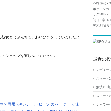
22招待状
- 3
ポケモンカー
ック20th
- 3
初日B席11
塚大劇場3ジ
の彼女とじぶんちで、あいびきをしていましたよ
ットショップを楽しんでください。
最近の投
レディース
スマート冷
無洗米 山
スマートホ
 ヘッドホン 専用スキンシール ビーツ カバー ケース 保
シャワーヘ