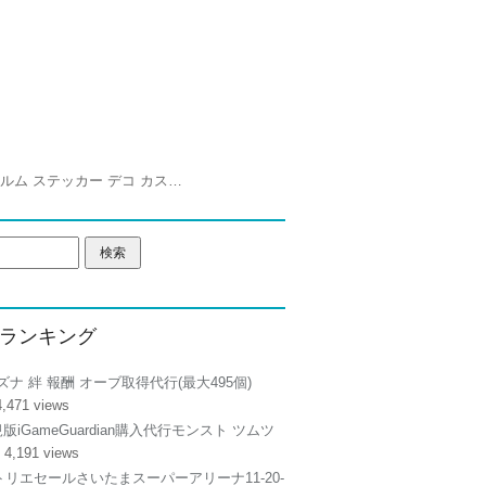
スイカ | Beats EP beatsep ヘッドフォン ヘッドホン 専用スキンシール ビーツ カバー ケース 保護 フィルム ステッカー デコ カスタマイズ オプション アクセサリー デザイン 014053 スイカ フラワー トロピカル
ランキング
ズナ 絆 報酬 オーブ取得代行(最大495個)
4,471 views
正規版iGameGuardian購入代行モンスト ツムツ
 4,191 views
リエセールさいたまスーパーアリーナ11-20-