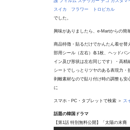
護 フィルム ステッカー デコ カスタマイ
スイカ フラワー トロピカル
でした。
興味がありましたら、e-Martからの
商品特徴・貼るだけでかんたん着せ替え
部用シール（左右）各1枚、ヘッドバン
イン及び形状は左右同じです）・高精
シートでしっとりツヤのある表現力・
剥離素材なので貼り付け時の調整も安
に
スマホ・PC・タブレットで検索 ＞
ス
話題の韓国ドラマ
【第1話 特別無料公開】「太陽の末裔 Love