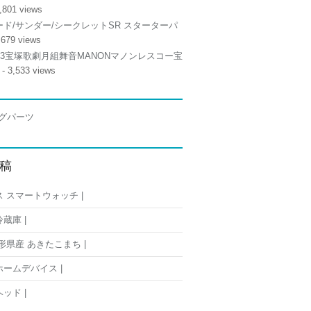
,801 views
ド/サンダー/シークレットSR スターターパ
,679 views
/13宝塚歌劇月組舞音MANONマノンレスコー宝
- 3,533 views
稿
 スマートウォッチ |
蔵庫 |
形県産 あきたこまち |
ームデバイス |
ッド |