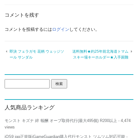
コメントを残す
コメントを投稿するには
ログイン
してください。
即決 フェラガモ 花柄 ウェッジソ
送料無料★約25年前北海道トマム
ール サンダル
スキー場キーホルダー★入手困難
検
索:
人気商品ランキング
モンスト キズナ 絆 報酬 オーブ取得代行(最大495個) R200以上
- 4,474
views
iOS9 igg正規版iGameGuardian購入代行モンスト ツムツム対応可能
-