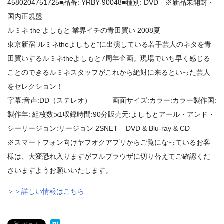
4580204751725■品番: YRBY-90048■種別: DVD ※新品未開封・
国内正規盤
ルミネ the よしもと 業界イチの青田買い 2008夏
東京新宿”ルミネtheよしもと”に出演している若手芸人のネタを青
田買いするルミネtheよしもと7周年企画。現場でいち早く感じる
ことのできるルミネスタッフがこれから絶対に来るといった芸人
をセレクション！
字幕:音声:DD（ステレオ） 画面サイズ:カラー:カラー製作国:
製作年: 組枚数:x1収録時間:90分販売元:よしもとアール・アンド・
シーリージョン:リージョン 2SNET – DVD & Blu-ray & CD –
※スマートフォン向けヤフオクアプリからご覧になっているお客
様は、大変恐れ入りますがフルブラウザに切り替えてご確認くだ
さいますようお願いいたします。
＞＞詳しい情報はこちら