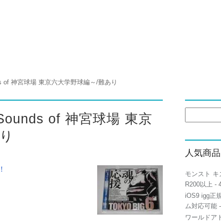
unds of 神宮球場 東京六大学野球編～/難あり
検
Sounds of 神宮球場 東京
索:
あり
人気商品
！
モンスト キ
R200以上
- 
iOS9 igg
ム対応可能
-
ワールドアト