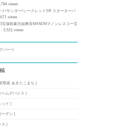
,794 views
ド/サンダー/シークレットSR スターターパ
,671 views
/13宝塚歌劇月組舞音MANONマノンレスコー宝
- 3,521 views
稿
形県産 あきたこまち |
ームデバイス |
ッド |
ーデン |
ス |