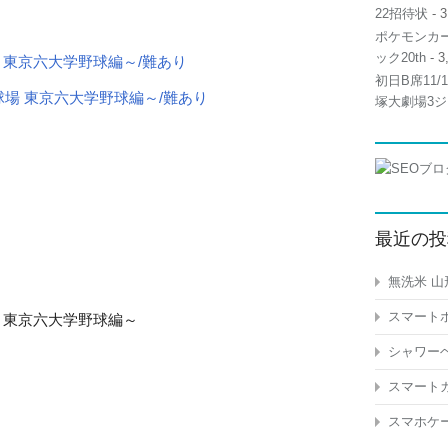
22招待状
- 3
ポケモンカー
ック20th
- 3
神宮球場 東京六大学野球編～/難あり
初日B席11
塚大劇場3ジ
最近の投
無洗米 山
スマートホ
神宮球場 東京六大学野球編～
シャワーヘ
スマートガ
スマホケー