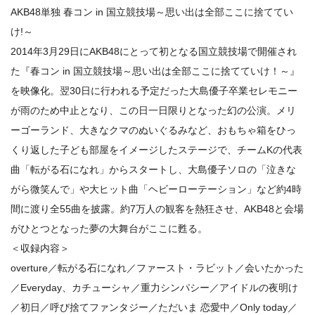
AKB48単独 春コン in 国立競技場～思い出は全部ここに捨ててい
け!～
2014年3月29日にAKB48にとって初となる国立競技場で開催され
た『春コン in 国立競技場～思い出は全部ここに捨てていけ！～』
を映像化。翌30日に行われる予定だった大島優子卒業セレモニー
が雨のため中止となり、この日一日限りとなった幻の公演。メリ
ーゴーランド、大きなクマのぬいぐるみなど、おもちゃ箱をひっ
くり返した子ども部屋をイメージしたステージで、チームKの代表
曲「転がる石になれ」からスタートし、大島優子ソロの「泣きな
がら微笑んで」や大ヒット曲「ヘビーローテーション」など約4時
間に渡り全55曲を披露。約7万人の観客を熱狂させ、AKB48と会場
がひとつとなった夢の大舞台がここに甦る。
＜収録内容＞
overture／転がる石になれ／ファースト・ラビット／会いたかった
／Everyday、カチューシャ／重力シンパシー／アイドルの夜明け
／初日／呼び捨てファンタジー／ただいま 恋愛中／Only today／