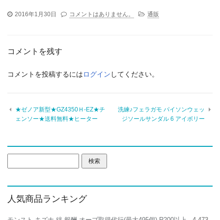
2016年1月30日
コメントはありません。
通販
コメントを残す
コメントを投稿するには
ログイン
してください。
★ゼノア新型★GZ4350Ｈ-EZ★チ
洗練♪フェラガモ パイソンウェッ
ェンソー★送料無料★ヒーター
ジソールサンダル 6 アイボリー
検
索:
人気商品ランキング
モンスト キズナ 絆 報酬 オーブ取得代行(最大495個) R200以上
- 4,473