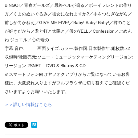
BINGO!／青春ガールズ／最終ベルが鳴る／ボーイフレンドの作り
方／くまのぬいぐるみ／彼女になれますか?／手をつなぎながら／
前しか向かねえ／GIVE ME FIVE!／Baby! Baby! Baby!／君のこと
が好きだから／君と虹と太陽と／僕のYELL／Confession／ごめん
ね ジュエル／心の端の
字幕:音声: 画面サイズ:カラー:製作国:日本製作年:組枚数:x2
収録時間:販売元:ソニー・ミュージックマーケティングリージョン:
リージョン 2SNET – DVD & Blu-ray & CD –
※スマートフォン向けヤフオクアプリからご覧になっているお客
様は、大変恐れ入りますがフルブラウザに切り替えてご確認くだ
さいますようお願いいたします。
＞＞詳しい情報はこちら