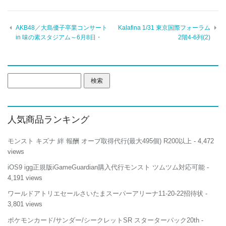
AKB48／大島優子卒業コンサート
Kalafina 1/31 東京国際フォーラム
in 味の素スタジアム～6月8日・
2階4-6列(2)
検
索:
人気商品ランキング
モンスト キズナ 絆 報酬 オーブ取得代行(最大495個) R200以上
- 4,472
views
iOS9 igg正規版iGameGuardian購入代行モンスト ツムツム対応可能
-
4,191 views
ワールドアトリエセールさいたまスーパーアリーナ11-20-22招待状
-
3,801 views
ポケモンカード/サンダー/シークレットSR スターターパック20th
-